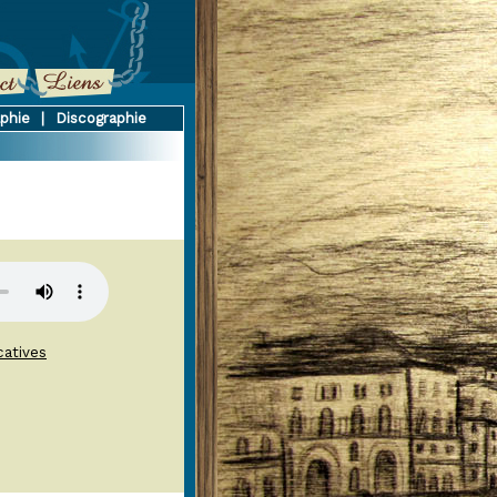
aphie
|
Discographie
catives