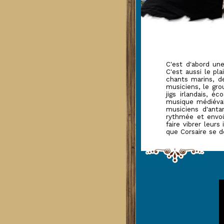
C'est d'abord un
C'est aussi le pl
chants marins, d
musiciens, le gro
jigs irlandais, 
musique médiévale
musiciens d'anta
rythmée et envoû
faire vibrer leur
que Corsaire se d