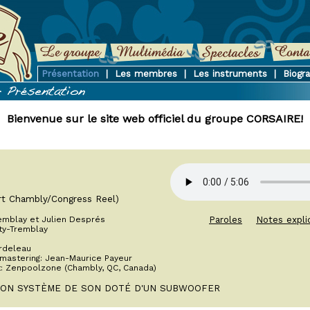
Présentation
|
Les membres
|
Les instruments
|
Biogr
Bienvenue sur le site web officiel du groupe CORSAIRE!
ort Chambly/Congress Reel)
emblay et Julien Després
Paroles
Notes expli
ty-Tremblay
ordeleau
 mastering: Jean-Maurice Payeur
t: Zenpoolzone (Chambly, QC, Canada)
BON SYSTÈME DE SON DOTÉ D'UN SUBWOOFER