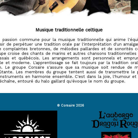
Musique traditionnelle celtique
e passion commune pour la musique traditionnelle qui anime l'équi
aisir de perpétuer une tradition orale par l'interprétation d'un amalg
e complaintes bretonnes, de mélodies paillardes et de sonorités ce
upe croise des chants de marins et autres chansons traditionnelles
écossais et québécois. Les arrangements sont personnels et emprun
 et moderne. L'apprentissage se fait toujours par la tradition oral
n. Le groupe Corsaire s'assure que sa musique soit rendue de m
tante. Les membres du groupe tentent aussi de transmettre le pla
s instruments en harmonie ensemble. C'est dans la joie, l'humour et l
échaîne, entouré du halo gaillard qu'évoque le nom du groupe.
© Corsaire 2026