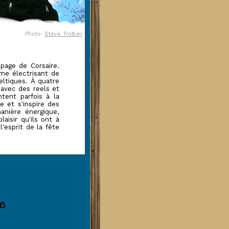
Photo:
Steve Trottier
page de Corsaire.
ame électrisant de
ltiques. À quatre
 avec des reels et
tent parfois à la
e et s'inspire des
anière énergique,
isir qu'ils ont à
'esprit de la fête